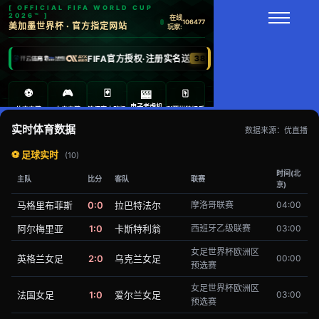
实时体育数据
数据来源：优直播
⚽ 足球实时
(10)
时间(北
主队
比分
客队
联赛
京)
马格里布菲斯
0:0
拉巴特法尔
摩洛哥联赛
04:00
阿尔梅里亚
1:0
卡斯特利翁
西班牙乙级联赛
03:00
女足世界杯欧洲区
英格兰女足
2:0
乌克兰女足
00:00
预选赛
女足世界杯欧洲区
法国女足
1:0
爱尔兰女足
03:00
预选赛