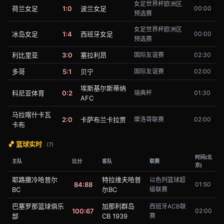
女足世界杯欧洲区
荷兰女足
1:0
波兰女足
00:00
预选赛
女足世界杯欧洲区
冰岛女足
1:4
西班牙女足
00:00
预选赛
利比里亚
3:0
塞拉利昂
国际友谊赛
02:30
多哥
5:1
贝宁
国际友谊赛
02:00
埃斯基尔斯蒂纳
科尼亚体育
0:2
瑞典杯
01:30
AFC
马拉喀什卡瓦
2:0
卡萨布兰卡拉贾
摩洛哥联赛
02:00
卡布
🏀 篮球实时
(7)
时间(北
主队
比分
客队
联赛
京)
耶路撒冷哈普尔
特拉维夫哈普
以色列篮球超
84:88
01:50
BC
尔BC
级联赛
巴塞罗那篮球俱乐
加那利群岛
西班牙ACB联
100:67
02:00
部
CB 1939
赛