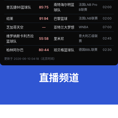
南特海尔明篮
法国LNB Pro
普瓦捷86篮球队
85:75
02:00
球队
B联赛
绍莱
91:94
巴黎篮球
法国LNB联赛
02:00
芝加哥天空
—
亚特兰大梦想
WNBA
07:00
维罗纳斯卡利杰拉
意大利乙级联
55:58
里米尼
02:45
篮球队
赛
柏林阿尔巴
80:44
班贝格篮球队
德国BBL联赛
02:30
更新于 2026-06-10 04:18（北京时间）
直播频道