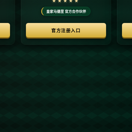
★★★★★
皇家马德里 官方合作伙伴
官方注册入口