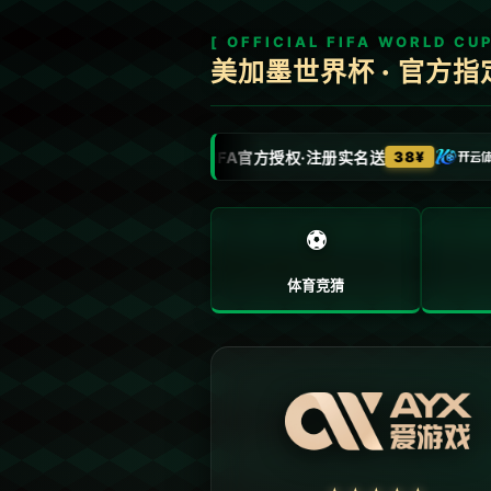
[ OFFICIAL FIFA WORLD CUP
美加墨世界杯 · 官方
FIFA官方授权·注册实名送
38¥
⚽️
体育竞猜